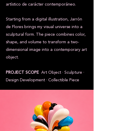
artístico de carácter contemporáneo.
Starting from a digital illustration, Jarrón
de Flores brings my visual universe into a
sculptural form. The piece combines color,
shape, and volume to transform a two-
dimensional image into a contemporary art
object.
PROJECT SCOPE
Art Object · Sculpture ·
Design Development · Collectible Piece