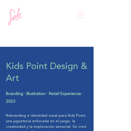
Kids Point Design &
Art
Branding · Illustration · Retail Experience ·
2023
Rebranding e identidad visual para Kids Point,
una juguetería enfocada en el juego, la
creatividad y la exploración sensorial. Se creó